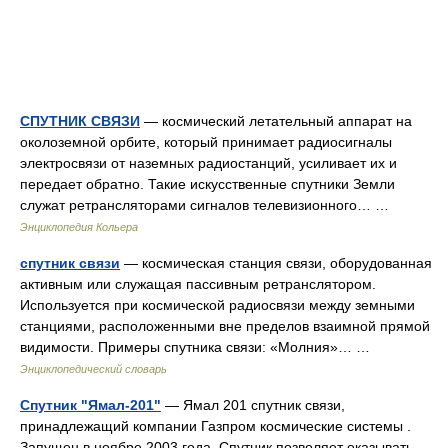
СПУТНИК СВЯЗИ
— космический летательный аппарат на
околоземной орбите, который принимает радиосигналы
электросвязи от наземных радиостанций, усиливает их и
передает обратно. Такие искусственные спутники Земли
служат ретрансляторами сигналов телевизионного… …
Энциклопедия Кольера
спутник связи
— космическая станция связи, оборудованная
активным или служащая пассивным ретранслятором.
Используется при космической радиосвязи между земными
станциями, расположенными вне пределов взаимной прямой
видимости. Примеры спутника связи: «Молния»… …
Энциклопедический словарь
Спутник "Ямал-201"
— Ямал 201 спутник связи,
принадлежащий компании Газпром космические системы .
Запущен в ноябре 2003 года. Спутник позволяет оказывать