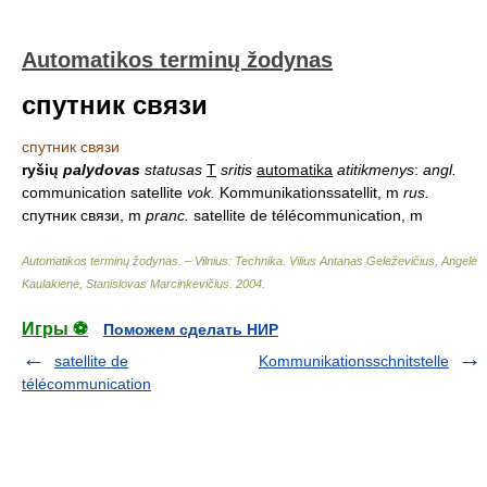
Automatikos terminų žodynas
спутник связи
спутник связи
ryšių
palydovas
statusas
T
sritis
automatika
atitikmenys
:
angl.
communication satellite
vok.
Kommunikationssatellit, m
rus.
спутник связи, m
pranc.
satellite de télécommunication, m
Automatikos terminų žodynas. – Vilnius: Technika
.
Vilius Antanas Geleževičius, Angelė
Kaulakienė, Stanislovas Marcinkevičius
.
2004
.
Игры ⚽
Поможем сделать НИР
satellite de
Kommunikationsschnitstelle
télécommunication